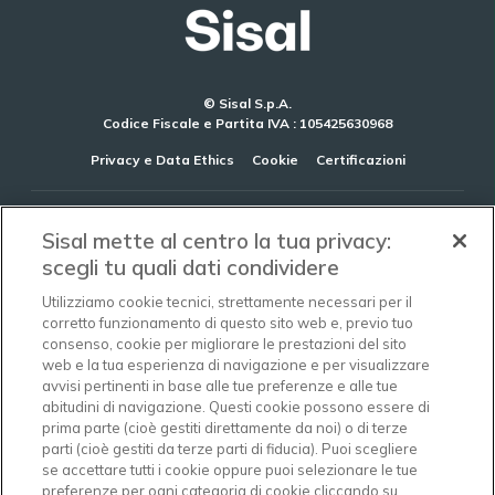
© Sisal S.p.A.
Codice Fiscale e Partita IVA : 105425630968
Privacy e Data Ethics
Cookie
Certificazioni
AZIENDA
Sisal mette al centro la tua privacy:
scegli tu quali dati condividere
GOVERNANCE
Utilizziamo cookie tecnici, strettamente necessari per il
OFFERTA
corretto funzionamento di questo sito web e, previo tuo
consenso, cookie per migliorare le prestazioni del sito
SOSTENIBILITÀ
web e la tua esperienza di navigazione e per visualizzare
avvisi pertinenti in base alle tue preferenze e alle tue
NEWS E MEDIA
abitudini di navigazione. Questi cookie possono essere di
prima parte (cioè gestiti direttamente da noi) o di terze
LAVORARE IN SISAL
parti (cioè gestiti da terze parti di fiducia). Puoi scegliere
se accettare tutti i cookie oppure puoi selezionare le tue
preferenze per ogni categoria di cookie cliccando su