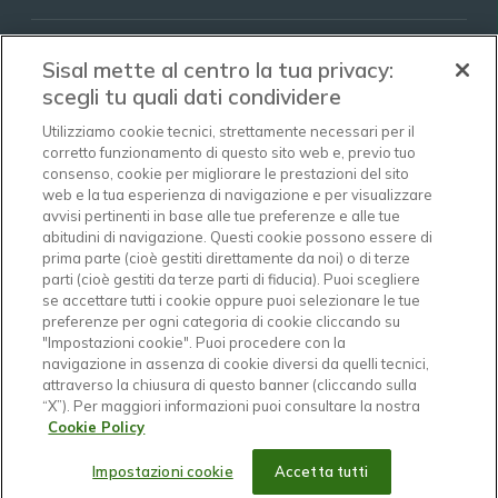
AZIENDA
Sisal mette al centro la tua privacy:
GOVERNANCE
scegli tu quali dati condividere
Utilizziamo cookie tecnici, strettamente necessari per il
OFFERTA
corretto funzionamento di questo sito web e, previo tuo
consenso, cookie per migliorare le prestazioni del sito
SOSTENIBILITÀ
web e la tua esperienza di navigazione e per visualizzare
avvisi pertinenti in base alle tue preferenze e alle tue
NEWS E MEDIA
abitudini di navigazione. Questi cookie possono essere di
prima parte (cioè gestiti direttamente da noi) o di terze
LAVORARE IN SISAL
parti (cioè gestiti da terze parti di fiducia). Puoi scegliere
se accettare tutti i cookie oppure puoi selezionare le tue
preferenze per ogni categoria di cookie cliccando su
Siamo un'azienda che da oltre 70 anni opera nel mercato dei
"Impostazioni cookie". Puoi procedere con la
giochi per offrire la miglior proposta di intrattenimento in modo
navigazione in assenza di cookie diversi da quelli tecnici,
responsabile e sostenibile nel tempo.
attraverso la chiusura di questo banner (cliccando sulla
Responsabilità e sostenibilità significano conquistare fiducia e
“X”). Per maggiori informazioni puoi consultare la nostra
creare valore per tutti i soggetti coinvolti nelle nostre attività,
Cookie Policy
in coerenza con i valori che ispirano la nostra azienda sin dalla
sua fondazione.
Impostazioni cookie
Accetta tutti