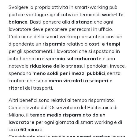
Svolgere la propria attività in smart-working può
portare vantaggi significativi in termini di
work-life
balance
. Basti pensare alla
distanza
che ogni
lavoratore deve percorrere per recarsi in ufficio.
L’adozione dello smart working consente a ciascun
dipendente un
risparmio
relativo a
costi e tempi
per gli spostamenti. I lavoratori che si spostano in
auto hanno un
risparmio sul carburante
e una
notevole
riduzione dello stress
. I pendolari, invece,
spendono
meno soldi per i mezzi pubblici
, senza
contare che sono
meno vincolati a scioperi e
ritardi
dei trasporti.
Altri benefici sono relativi al tempo risparmiato.
Come rilevato dall’Osservatorio del Politecnico di
Milano, il
tempo medio risparmiato da un
lavoratore
per ogni giornata di smart working è di
circa
60 minuti
.
Considerato che in media
uno smart worker
lavora