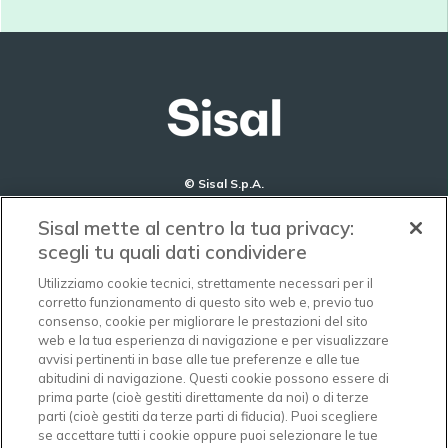
© Sisal S.p.A.
Codice Fiscale e Partita IVA : 105425630968
Sisal mette al centro la tua privacy:
Privacy e Data Ethics
Cookie
Certificazioni
scegli tu quali dati condividere
Utilizziamo cookie tecnici, strettamente necessari per il
AZIENDA
corretto funzionamento di questo sito web e, previo tuo
consenso, cookie per migliorare le prestazioni del sito
GOVERNANCE
web e la tua esperienza di navigazione e per visualizzare
avvisi pertinenti in base alle tue preferenze e alle tue
OFFERTA
abitudini di navigazione. Questi cookie possono essere di
prima parte (cioè gestiti direttamente da noi) o di terze
SOSTENIBILITÀ
parti (cioè gestiti da terze parti di fiducia). Puoi scegliere
se accettare tutti i cookie oppure puoi selezionare le tue
NEWS E MEDIA